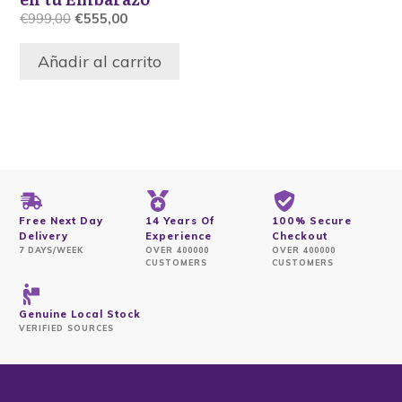
El
El
€
999,00
€
555,00
precio
precio
original
actual
Añadir al carrito
era:
es:
€999,00.
€555,00.
Free Next Day
14 Years Of
100% Secure
Delivery
Experience
Checkout
7 DAYS/WEEK
OVER 400000
OVER 400000
CUSTOMERS
CUSTOMERS
Genuine Local Stock
VERIFIED SOURCES