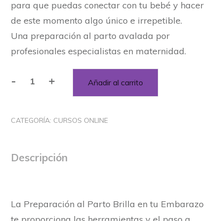
para que puedas conectar con tu bebé y hacer
de este momento algo único e irrepetible.
Una preparación al parto avalada por
profesionales especialistas en maternidad.
-
+
Añadir al carrito
Preparación
Plus
Brilla
CATEGORÍA:
CURSOS ONLINE
en
tu
Embarazo
Descripción
cantidad
La Preparación al Parto Brilla en tu Embarazo
te proporciona las herramientas y el paso a