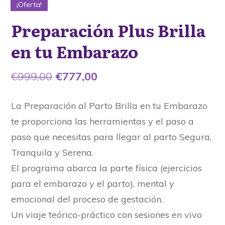
¡Oferta!
Preparación Plus Brilla
en tu Embarazo
El
El
€
999,00
€
777,00
precio
precio
La Preparación al Parto Brilla en tu Embarazo
original
actual
te proporciona las herramientas y el paso a
era:
es:
paso que necesitas para llegar al parto Segura,
€999,00.
€777,00.
Tranquila y Serena.
El programa abarca la parte física (ejercicios
para el embarazo y el parto), mental y
emocional del proceso de gestación.
Un viaje teórico-práctico con sesiones en vivo