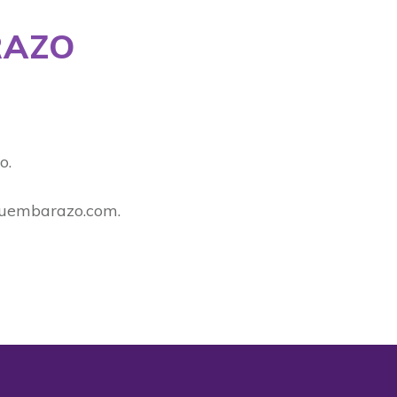
RAZO
o.
entuembarazo.com.